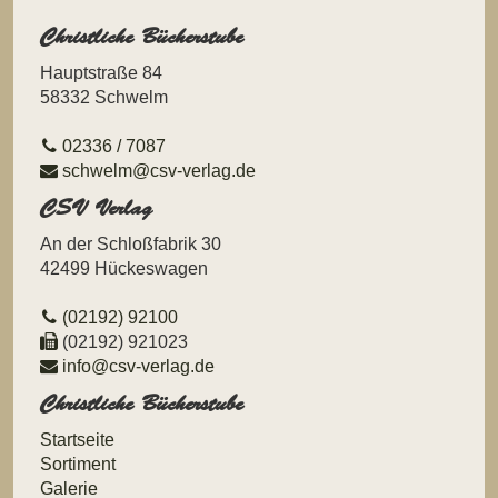
Christliche Bücherstube
Hauptstraße 84
58332 Schwelm
02336 / 7087
schwelm@csv-verlag.de
CSV Verlag
An der Schloßfabrik 30
42499 Hückeswagen
(02192) 92100
(02192) 921023
info@csv-verlag.de
Christliche Bücherstube
Navigation
Startseite
überspringen
Sortiment
Galerie