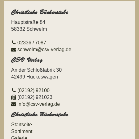
Christliche Bücherstube
Hauptstraße 84
58332 Schwelm
02336 / 7087
schwelm@csv-verlag.de
CSV Verlag
An der Schloßfabrik 30
42499 Hückeswagen
(02192) 92100
(02192) 921023
info@csv-verlag.de
Christliche Bücherstube
Navigation
Startseite
überspringen
Sortiment
Galerie