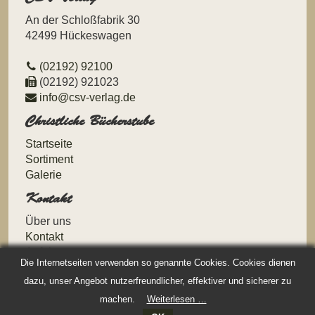
An der Schloßfabrik 30
42499 Hückeswagen
(02192) 92100
(02192) 921023
info@csv-verlag.de
Christliche Bücherstube
Navigation
Startseite
überspringen
Sortiment
Galerie
Kontakt
Navigation
Über uns
überspringen
Kontakt
Anfahrt
Die Internetseiten verwenden so genannte Cookies. Cookies dienen
Datenschutz
dazu, unser Angebot nutzerfreundlicher, effektiver und sicherer zu
Impressum
machen.
Weiterlesen …